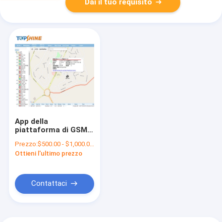
Dai il tuo requisito
App della
piattaforma di GSM
GPRS GPS della
Prezzo:
$500.00 - $1,000.00/Pieces
gestione della flotta
Ottieni l'ultimo prezzo
di partecipazione del
combustibile che
segue software
Contattaci