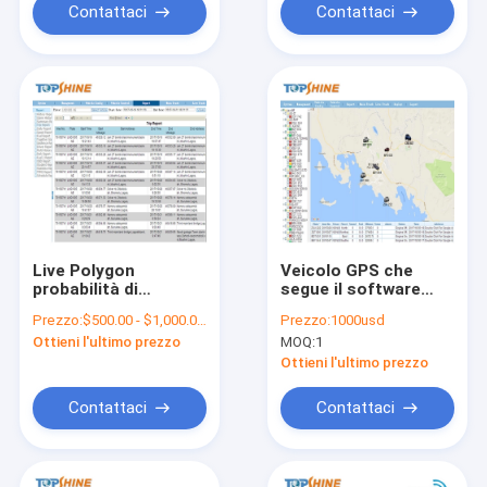
Contattaci
Contattaci
Live Polygon
Veicolo GPS che
probabilità di
segue il software
intercettazione GPS
della piattaforma per
Prezzo:
$500.00 - $1,000.00/Pieces
Prezzo:
1000usd
che segue il sistema
Protrack Coban
Ottieni l'ultimo prezzo
MOQ:
1
di tracciamento del
Teltonika Queclink
bus del veicolo della
Bofan
Ottieni l'ultimo prezzo
piattaforma
Contattaci
Contattaci