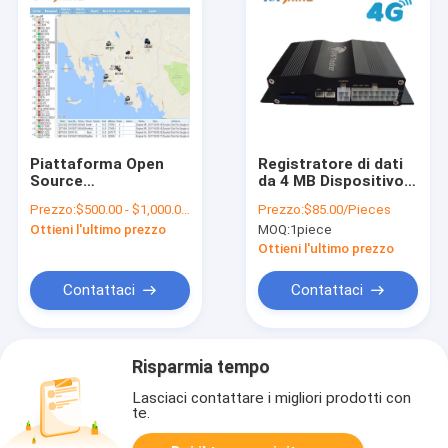
Piattaforma Open
Registratore di dati
Source
da 4 MB Dispositivo
dell'inseguitore
di tracciamento GPS
Prezzo:
$500.00 - $1,000.00/Pieces
Prezzo:
$85.00/Pieces
dell'OEM 2G GPS con
Fotocamera anti-
Ottieni l'ultimo prezzo
MOQ:
1piece
l'api SDK
affaticamento con
rilevamento del volto
Ottieni l'ultimo prezzo
a infrarossi
Contattaci
Contattaci
Risparmia tempo
Lasciaci contattare i migliori prodotti con
te.