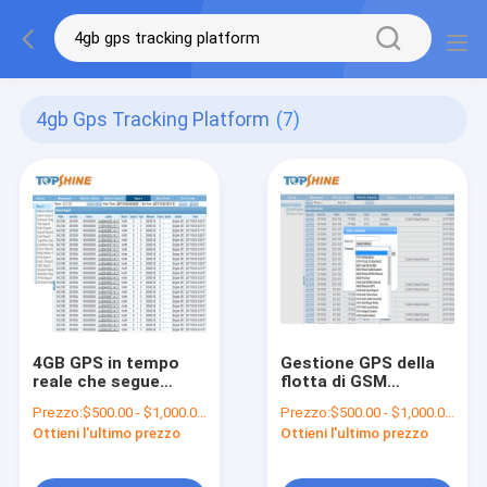
4gb Gps Tracking Platform
(7)
4GB GPS in tempo
Gestione GPS della
reale che segue
flotta di GSM
l'inseguitore di
GPRS01 che segue
Prezzo:
$500.00 - $1,000.00/Pieces
Prezzo:
$500.00 - $1,000.00/Pieces
programma di bus di
piattaforma con API
Ottieni l'ultimo prezzo
Ottieni l'ultimo prezzo
Smart del software
Source Code APP
della piattaforma
con l'allarme di SOS