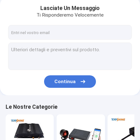
Lasciate Un Messaggio
Ti Risponderemo Velocemente
Continua
Casa.
Le Nostre Categorie
Prodotti
Video