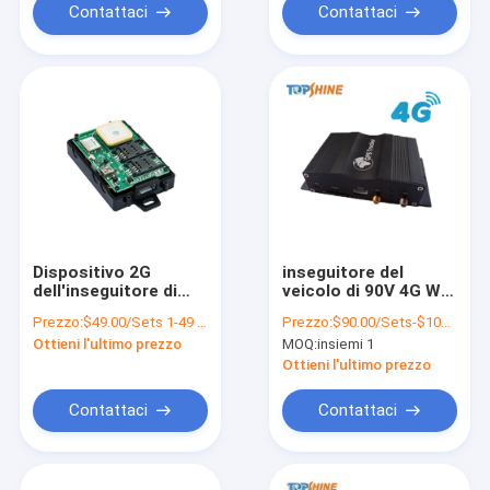
Contattaci
Contattaci
Dispositivo 2G
inseguitore del
dell'inseguitore di
veicolo di 90V 4G Wifi
SIM Card GPS del
con l'autista
Prezzo:
$49.00/Sets 1-49 Sets
Prezzo:
$90.00/Sets-$105.00/Sets
motociclo
Identification
Ottieni l'ultimo prezzo
MOQ:
insiemi 1
dell'automobile
dell'allarme
MT210 due con il
dell'automobile del
Ottieni l'ultimo prezzo
microfono
bottone RFID
dell'altoparlante
Contattaci
Contattaci