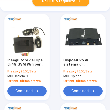
Dai il tuo requisito
inseguitore dei Gps
Dispositivo di
di 4G GSM Wifi per
sistema di
l'allarme del
tracciamento in
Prezzo:
$95.00/Sets
Prezzo:
$75.00/Sets
motociclo
tempo reale della
MOQ:
insiemi 1
MOQ:
1piece
dell'automobile che
flotta di frequenza
segue dispositivo
ultraelevata SBMS
Ottieni l'ultimo prezzo
Ottieni l'ultimo prezzo
GPS per la gestione
dello scuolabus
Contattaci
Contattaci