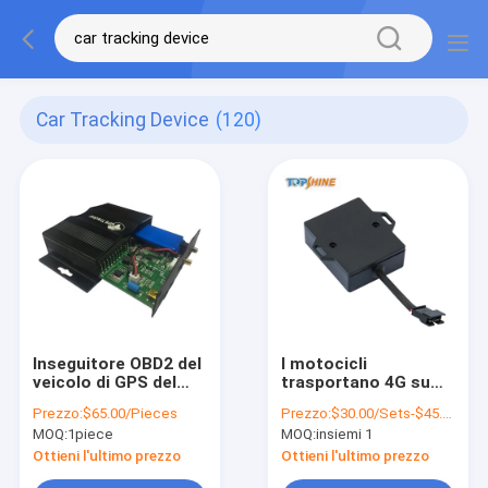
Car Tracking Device
(120)
Inseguitore OBD2 del
I motocicli
veicolo di GPS del
trasportano 4G su
camion che segue
autocarro GPS che
Prezzo:
$65.00/Pieces
Prezzo:
$30.00/Sets-$45.00/Sets
dispositivo con il
segue il dispositivo
MOQ:
1piece
MOQ:
insiemi 1
sensore del
nessuna tassa
combustibile del
mensile con l'IOS
Ottieni l'ultimo prezzo
Ottieni l'ultimo prezzo
peso
Android APP