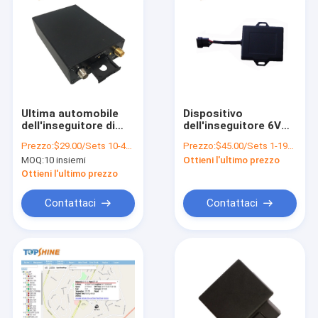
Ultima automobile
Dispositivo
dell'inseguitore di
dell'inseguitore 6V
GPS del veicolo della
GPRS di GPS del
Prezzo:
$29.00/Sets 10-499 Sets
Prezzo:
$45.00/Sets 1-199 Sets
gestione della flotta
motociclo del Geo-
MOQ:
10 insiemi
Ottieni l'ultimo prezzo
di RFID che segue
recinto per la bici
dispositivo con il
Ottieni l'ultimo prezzo
sistema di
tracciamento libero
Contattaci
Contattaci
di GPS
Casa.
Prodotti
Video