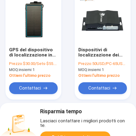
GPS del dispositivo
Dispositivi di
di localizzazione in
localizzazione dei
standby lungo senza
veicoli GPS GSM
Prezzo:
$30.00/Sets-$55.00/Sets
Prezzo:
50USD/PC-65USD/PC
fili che segue
Quectel con
MOQ:
insiemi 1
MOQ:
insiemi 1
l'inseguitore di GPS
istantanee
dell'automobile 4G
fotografiche per anti
Ottieni l'ultimo prezzo
Ottieni l'ultimo prezzo
furto di carburante
Contattaci
Contattaci
Risparmia tempo
Lasciaci contattare i migliori prodotti con
te.