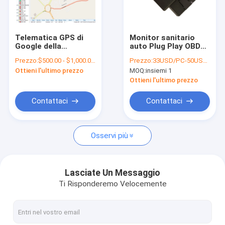
Su di noi
Visita alla fabbrica
Telematica GPS di
Monitor sanitario
Google della
auto Plug Play OBD2
Controllo della qualità
gestione della flotta
Diagnostica a
Prezzo:
$500.00 - $1,000.00/Pieces
Prezzo:
33USD/PC-50USD/PC
che segue il CPU
distanza 4G
Ottieni l'ultimo prezzo
MOQ:
insiemi 1
della piattaforma 2
Dispositivi di
Contattaci
con il codice APP di
tracciamento GPS
Ottieni l'ultimo prezzo
Open Source
Notizie
Contattaci
Contattaci
Chiedi un preventivo
Osservi più
Inseguitore del veicolo di GPS
Lasciate Un Messaggio
Ti Risponderemo Velocemente
Sistema di allarme astuto dell'automobile
Inseguitore di GPS del motociclo