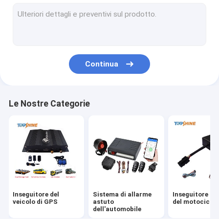
GPS che segue piattaforma
inseguitore di 4G GPS
Inseguitore di SIM Card GPS
Continua
Accessori dell'inseguitore di GPS
Tachimetro elettrico della bici
Le Nostre Categorie
Dispositivo di localizzazione GPS
Localizzazione GPS dei veicoli
Localizzazione GPS per auto
Inseguitore di Ebike GPS
Inseguitore del
Sistema di allarme
Inseguitore di
Regolatore elettrico della bici
veicolo di GPS
astuto
del motociclo
dell'automobile